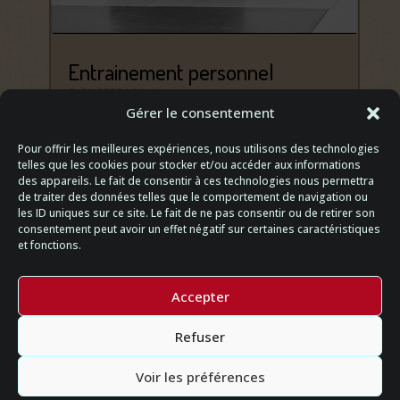
Entrainement personnel
6. 01. 2020
|
Aïkido
Gérer le consentement
Comme on ne peut jouer au tennis sans balle,
on ne peut pratiquer l’Aïkido sans l’autre, les
Pour offrir les meilleures expériences, nous utilisons des technologies
autres. Sans Uke, pas de Tori et sans attaque
telles que les cookies pour stocker et/ou accéder aux informations
pas de défense. Si ce seul aspect physique ne
des appareils. Le fait de consentir à ces technologies nous permettra
de traiter des données telles que le comportement de navigation ou
résume pas l’Aïkido chacun sait que la pratique
les ID uniques sur ce site. Le fait de ne pas consentir ou de retirer son
passe par le…
consentement peut avoir un effet négatif sur certaines caractéristiques
et fonctions.
Accepter
Refuser
Voir les préférences
Politique de confidentialié