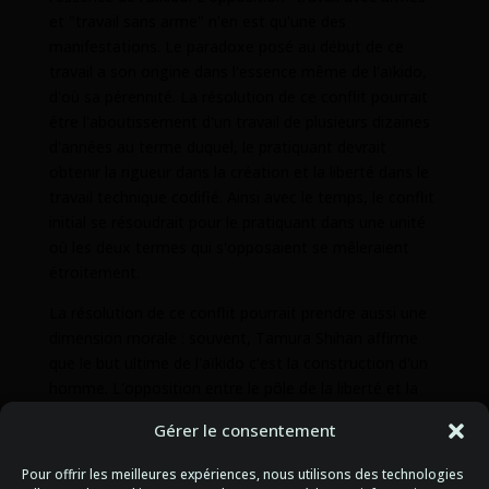
et "travail sans arme" n'en est qu'une des
manifestations. Le paradoxe posé au début de ce
travail a son origine dans l'essence même de l'aïkido,
d'où sa pérennité. La résolution de ce conflit pourrait
être l'aboutissement d'un travail de plusieurs dizaines
d'années au terme duquel, le pratiquant devrait
obtenir la rigueur dans la création et la liberté dans le
travail technique codifié. Ainsi avec le temps, le conflit
initial se résoudrait pour le pratiquant dans une unité
où les deux termes qui s'opposaient se mêleraient
étroitement.
La résolution de ce conflit pourrait prendre aussi une
dimension morale : souvent, Tamura Shihan affirme
que le but ultime de l'aïkido c'est la construction d'un
homme. L'opposition entre le pôle de la liberté et la
rigueur devrait contribuer à l'émergence de valeurs
Gérer le consentement
morales. Par le travail sur le tatami, se créerait
progressivement un homme avec des qualités telles
Pour offrir les meilleures expériences, nous utilisons des technologies
que le respect, la modestie, l'humilité, le courage, la