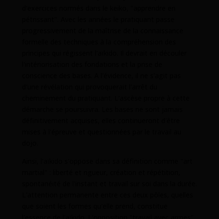
d'exercices normés dans le keiko, "apprendre en
pétrissant". Avec les années le pratiquant passe
progressivement de la maîtrise de la connaissance
formelle des techniques à la compréhension des
principes qui régissent l'aïkido. Il devrait en découler
l'intériorisation des fondations et la prise de
conscience des bases. A l'évidence, il ne s'agit pas
d'une révélation qui provoquerait l'arrêt du
cheminement du pratiquant. L'ascèse propre à cette
démarche se poursuivra. Les bases ne sont jamais
définitivement acquises, elles continueront d'être
mises à l'épreuve et questionnées par le travail au
dojo.
Ainsi, l'aïkido s'oppose dans sa définition comme "art
martial" : liberté et rigueur, création et répétition,
spontanéité de l'instant et travail sur soi dans la durée.
L'attention permanente entre ces deux pôles, quelles
que soient les formes qu'elle prend, constitue
l'essence de l'aïkido. L'opposition "travail avec armes"