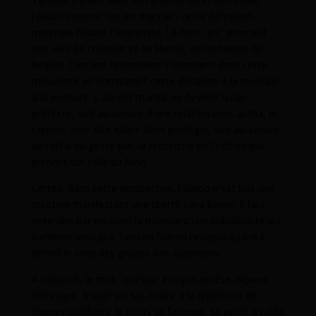
l'aïkido comme "un art martial", cette définition
minimale faisant l'unanimité. Le mot "art" promeut
une idée de création et de liberté, de recherche de
beauté. Certains techniciens s'inscrivent dans cette
mouvance en comparant cette discipline à la musique,
à la peinture. L'aspect martial ne devient qu'un
prétexte, soit au service d'une relation avec autrui, le
rapport avec Aite étant alors privilégié, soit au service
de l'idéal du geste pur, la recherche de l'esthétique
primant sur celle du fond.
Certes, dans cette perspective, l'aïkido n'est pas une
création manifestant une liberté sans borne. Il faut
entendre par création la marque d'une individualité qui
s'affirme ainsi que Tamura Shihan l'indique quand il
définit le sens des grades dan supérieurs.
A l'opposé, le mot "martial" évoque ascèse, rigueur
technique, travail sur soi. Grâce à la répétition de
formes codifiées, le corps se façonne, se pétrit à l'aide